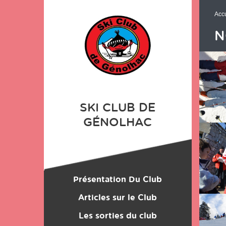
Panneau de gestion des cookies
Accu
N
SKI CLUB DE
GÉNOLHAC
Présentation Du Club
Location du Matériel
Articles sur le Club
Les sorties du club
Les Monos