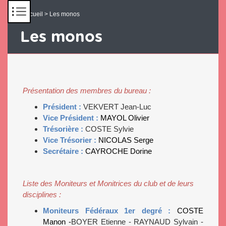
Panneau de gestion des cookies
Accueil
> Les monos
Les monos
Présentation des membres du bureau :
Président :
VEKVERT Jean-Luc
Vice Président :
MAYOL Olivier
Trésorière :
COSTE Sylvie
Vice Trésorier :
NICOLAS Serge
Secrétaire :
CAYROCHE Dorine
Liste des Moniteurs et Monitrices du club et de leurs
disciplines :
Moniteurs Fédéraux 1er degré :
COSTE
Manon -
BOYER Etienne - RAYNAUD Sylvain -