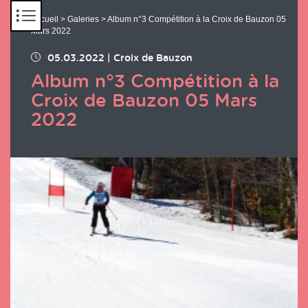
Panneau de gestion des cookies
Accueil
>
Galeries
> Album n°3 Compétition à la Croix de Bauzon 05
Mars 2022
05.03.2022
|
Croix de Bauzon
Album n°3 Compétition à la
Croix de Bauzon 05 Mars
2022
Chargement des images en cours...