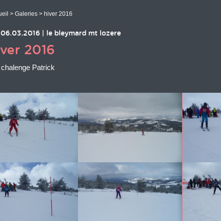
eil
>
Galeries
> hiver 2016
06.03.2016
|
le bleymard mt lozere
iver 2016
 chalenge Patrick
 des images en cours...