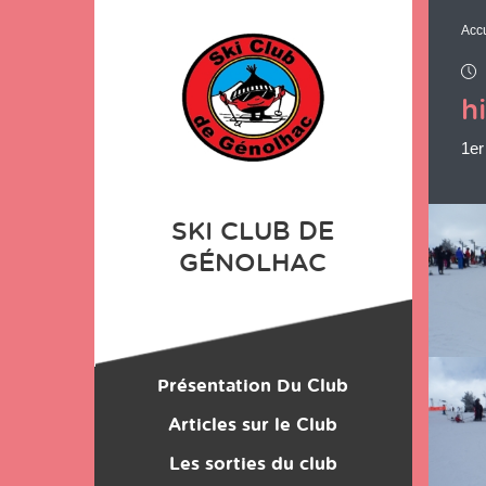
Panneau de gestion des cookies
Accu
h
1er
SKI CLUB DE
Chargement
GÉNOLHAC
Présentation Du Club
Location du Matériel
Articles sur le Club
Les sorties du club
Les Monos