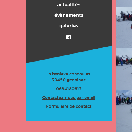
Les Activités du club
actualités
évènements
Adhésion
galeries
la banleve concoules
30450
genolhac
0684180613
Contactez-nous par email
Formulaire de contact