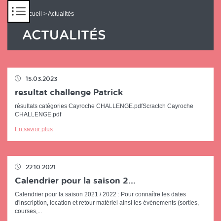
Panneau de gestion des cookies
Accueil
> Actualités
ACTUALITÉS
15.03.2023
resultat challenge Patrick
résultats catégories Cayroche CHALLENGE.pdfScractch Cayroche
CHALLENGE.pdf
En savoir plus
22.10.2021
Calendrier pour la saison 2...
Calendrier pour la saison 2021 / 2022 : Pour connaître les dates
d'inscription, location et retour matériel ainsi les événements (sorties,
courses,...