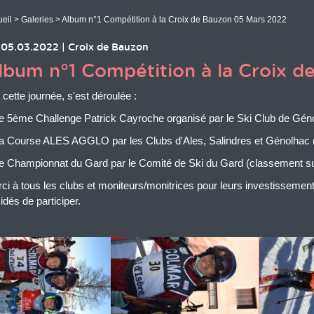
eil
>
Galeries
> Album n°1 Compétition à la Croix de Bauzon 05 Mars 2022
05.03.2022
|
Croix de Bauzon
lbum n°1 Compétition à la Croix 
 cette journée, s'est déroulée :
e 5ème Challenge Patrick Cayroche organisé par le Ski Club de Gén
a Course ALES AGGLO par les Clubs d'Ales, Salindres et Génolha
e Championnat du Gard par le Comité de Ski du Gard (classement s
ci à tous les clubs et moniteurs/monitrices pour leurs investissem
idés de participer.
 des images en cours...