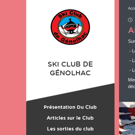
Panneau de gestion des cookies
Accu
A
Sur
- L
- L
SKI CLUB DE
- L
GÉNOLHAC
Mer
déc
Présentation Du Club
Chargement
Location du Matériel
Articles sur le Club
Les sorties du club
Les Monos