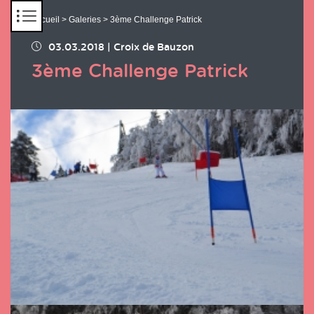
Panneau de gestion des cookies
Accueil
>
Galeries
> 3ème Challenge Patrick
03.03.2018
|
Croix de Bauzon
3ème Challenge Patrick
Chargement des images en cours...