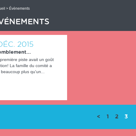
eil
> Évènements
VÉNEMENTS
DÉC.
2015
emblement...
première piste avait un goût
ion! La famille du comité a
 beaucoup plus qu'un...
(cu
<
1
2
3