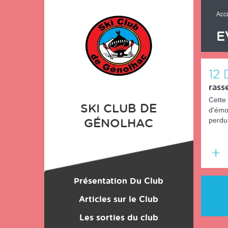
Panneau de gestion des cookies
Accu
E
12
rass
Cette 
SKI CLUB DE
d'émot
perdu
GÉNOLHAC
En
savoir
Présentation Du Club
plus
Location du Matériel
Articles sur le Club
Les sorties du club
Les Monos