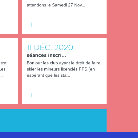
attendons le Samedi 27 Nov...
En
savoir
plus
11
DÉC.
2020
séances inscri...
 est
Bonjour les club ayant le droit de faire
Les
skier les mineurs licenciés FFS (en
..
espérant que les sta...
En
savoir
plus
)