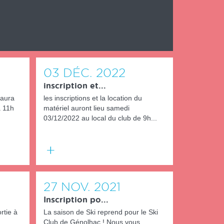
03
DÉC.
2022
inscription et...
 aura
les inscriptions et la location du
à 11h
matériel auront lieu samedi
03/12/2022 au local du club de 9h...
En
savoir
plus
27
NOV.
2021
Inscription po...
rtie à
La saison de Ski reprend pour le Ski
Club de Génolhac ! Nous vous