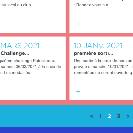
au local du club.
: Rendez-vous sur...
En
savoir
plus
MARS
2021
10
JANV.
2021
Challenge...
première sorti...
nquième challenge Patrick aura
Une sortie à la croix de bauzon
e samedi 06/03/2021 à la croix de
prévue dimanche 10/01/2021. 
n.Les modalités...
remontées ne seront ouverte q.
En
savoir
plus
(current
<
1
2
3
>