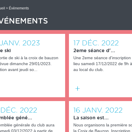
eil
> Évènements
VÉNEMENTS
JANV.
2023
17
DÉC.
2022
e ski
2eme séance d'...
rtie de ski à la croix de bauzon
Une 2eme séance d'inscription
révue dimanche 29/01/2023.
lieu samedi 17/12/2022 de 9h 
tion avant jeudi so...
au local du club.
En
savoir
plus
DÉC.
2022
16
JANV.
2022
mblée géné...
La saison est...
emblée générale du club aura
Nous organisons la première so
amedi 03/12/2022 à partir de
la Croix de Bauzon. Inscription