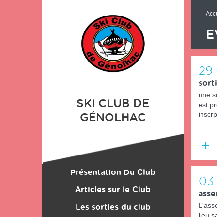
Panneau de gestion des cookies
Accu
E
29
sorti
une so
SKI CLUB DE
est p
inscrp
GÉNOLHAC
En
savoir
Présentation Du Club
plus
03
Location du Matériel
Articles sur le Club
asse
L'ass
Les sorties du club
Les Monos
lieu s