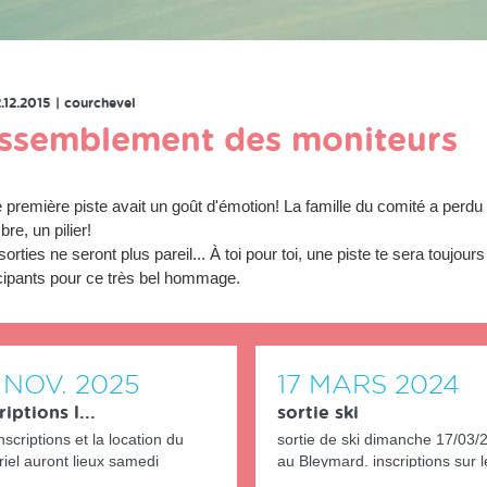
RETOUR À LA LISTE DES ÉVENEMENTS
2.12.2015
|
courchevel
assemblement des moniteurs
 première piste avait un goût d'émotion! La famille du comité a perdu
e, un pilier!
orties ne seront plus pareil... À toi pour toi, une piste te sera toujour
cipants pour ce très bel hommage.
NOV.
2025
17
MARS
2024
riptions l...
sortie ski
nscriptions et la location du
sortie de ski dimanche 17/03/
iel auront lieux samedi
au Bleymard. inscriptions sur l
/2025 de 9h30 à 11h30. ...
avant jeudi soir. rubriqu...