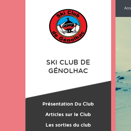
Panneau de gestion des cookies
Accu
SKI CLUB DE
GÉNOLHAC
Présentation Du Club
Location du Matériel
Articles sur le Club
Les sorties du club
Les Monos