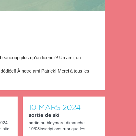
 beaucoup plus qu'un licencié! Un ami, un
s dédiée!! À notre ami Patrick! Merci à tous les
10
MARS
2024
sortie de ski
2024
sortie au bleymard dimanche
e site
10/03inscriptions rubrique les
sorties du club avant jeudi soir.