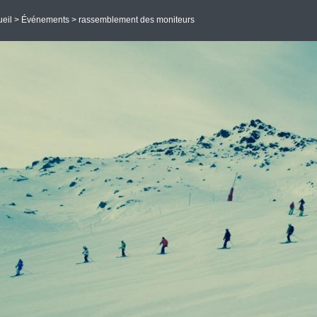
eil
>
Événements
> rassemblement des moniteurs