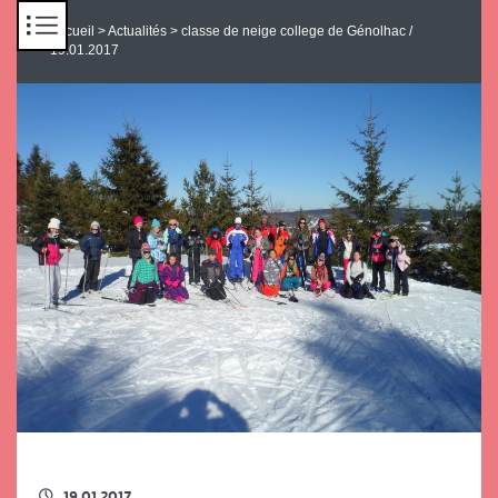
Panneau de gestion des cookies
Accueil
>
Actualités
> classe de neige college de Génolhac /
19.01.2017
RETOUR À LA LISTE DES ACTUS
19.01.2017