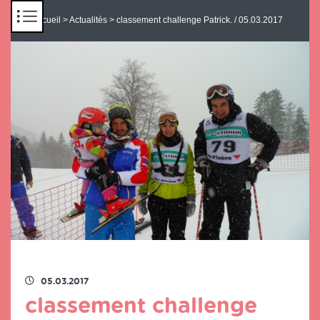
Panneau de gestion des cookies
Accueil
>
Actualités
> classement challenge Patrick. / 05.03.2017
RETOUR À LA LISTE DES ACTUS
05.03.2017
classement challenge