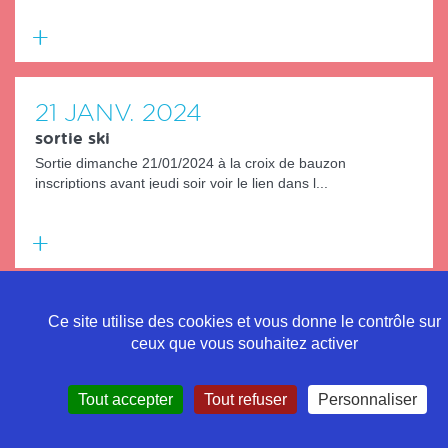
En
savoir
plus
21
JANV.
2024
sortie ski
Sortie dimanche 21/01/2024 à la croix de bauzon
inscriptions avant jeudi soir voir le lien dans l...
En
savoir
plus
Ce site utilise des cookies et vous donne le contrôle sur
ceux que vous souhaitez activer
Politique de confidentialité
Tout accepter
Tout refuser
Personnaliser
Mentions légales
Contact