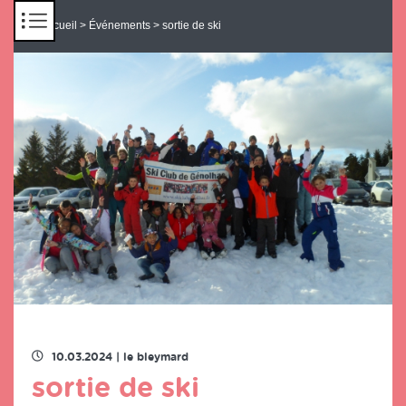
Panneau de gestion des cookies
Accueil
>
Événements
> sortie de ski
RETOUR À LA LISTE DES ÉVENEMENTS
10.03.2024
|
le bleymard
sortie de ski